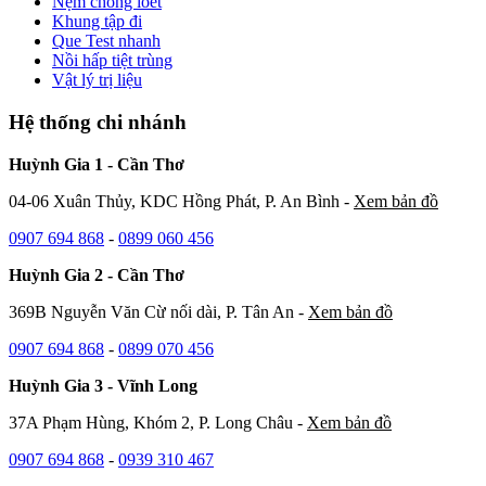
Nệm chống loét
Khung tập đi
Que Test nhanh
Nồi hấp tiệt trùng
Vật lý trị liệu
Hệ thống chi nhánh
Huỳnh Gia 1 - Cần Thơ
04-06 Xuân Thủy, KDC Hồng Phát, P. An Bình -
Xem bản đồ
0907 694 868
-
0899 060 456
Huỳnh Gia 2 - Cần Thơ
369B Nguyễn Văn Cừ nối dài, P. Tân An -
Xem bản đồ
0907 694 868
-
0899 070 456
Huỳnh Gia 3 - Vĩnh Long
37A Phạm Hùng, Khóm 2, P. Long Châu -
Xem bản đồ
0907 694 868
-
0939 310 467