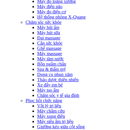
Máy đo loãng xương
Máy điện não
Máy đo điện cơ
Hệ thống phòng X-Quang
Chăm sóc sức khỏe
Máy hút ẩm
Máy hút sữa
Đai massage
Cân sức khỏe
Ghế massage
Máy massage
Máy tăm nước
Bồn ngâm chân
Spa & thẩm mỹ
Dụng cụ phun xăm
Thảo dược thiên nhiên
Xe đẩy em bé
Máy tạo ẩm
Chăm sóc y tế gia đình
Phục hồi chức năng
Vật lý trị liệu
Máy châm cứu
Máy xung điện
Máy siêu âm trị liệu
Giường kéo giãn cột sống