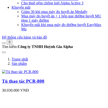
Cho thuê nệm chống loét Alpha Active 3
Khuyến mãi
Giảm 30 khi mua máy đo huyết áp Medally
Mua máy đo huyết áp + 1 hộp que đường huyết MU
tặng 1 máy đường
Khuyến mãi khi mua máy đo đường huyết EasyMax
Mu
Hệ thống cửa hàng và bản đồ
0
Tìm kiếm
Công ty TNHH Huỳnh Gia Alpha
Trang nhất
Sản phẩm
Tủ thao tác PCR-800
30.030.000 VNĐ