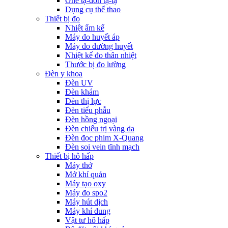
Ghế tạ-đòn tạ-tạ
Dụng cụ thể thao
Thiết bị đo
Nhiệt ẩm kế
Máy đo huyết áp
Máy đo đường huyết
Nhiệt kế đo thân nhiệt
Thước bị đo lường
Đèn y khoa
Đèn UV
Đèn khám
Đèn thị lực
Đèn tiểu phẫu
Đèn hồng ngoại
Đèn chiếu trị vàng da
Đèn đọc phim X-Quang
Đèn soi vein tĩnh mạch
Thiết bị hô hấp
Máy thở
Mở khí quản
Máy tạo oxy
Máy đo spo2
Máy hút dịch
Máy khí dung
Vật tư hô hấp