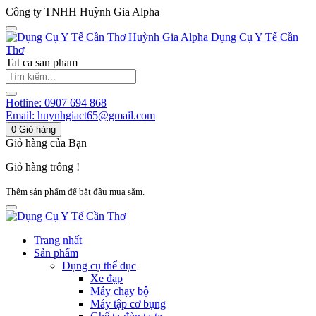
Công ty TNHH Huỳnh Gia Alpha
Huỳnh Gia Alpha
Dụng Cụ Y Tế Cần
Thơ
Tat ca san pham
Hotline:
0907 694 868
Email:
huynhgiact65@gmail.com
0
Giỏ hàng
Giỏ hàng của Bạn
Giỏ hàng trống !
Thêm sản phẩm để bắt đầu mua sắm.
Trang nhất
Sản phẩm
Dụng cụ thể dục
Xe đạp
Máy chạy bộ
Máy tập cơ bụng