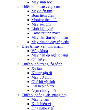
Máy sinh học
Thiết bị hồi sức, cấp cứu
Máy điện tim
Bơm tiêm điện
Monitor theo dõi
Máy sốc tim
Linh kiện y tế
Catheter tĩnh mạch
Máy làm ấm bệnh nhân
Máy rửa dạ dày cấp cứu
Điều trị suy van tĩnh mạch
Vớ y khoa
Máy nén ép ngắt quãng
Gối kê chân
Thiết bị hỗ trợ người bệnh
Xe lăn
Khung tập đi
Máy trợ thính
Ghế bô vệ sinh
Đai nẹp hỗ trợ
Nệm chống loét
Thiết bị phòng lab, giảng dạy
Máy ly tâm
Kính hiển vi
Ống nghe y tế