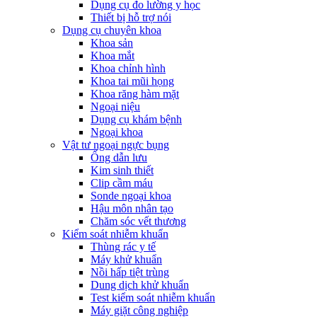
Dụng cụ đo lường y học
Thiết bị hỗ trợ nói
Dụng cụ chuyên khoa
Khoa sản
Khoa mắt
Khoa chỉnh hình
Khoa tai mũi họng
Khoa răng hàm mặt
Ngoại niệu
Dụng cụ khám bệnh
Ngoại khoa
Vật tư ngoại ngực bụng
Ống dẫn lưu
Kim sinh thiết
Clip cầm máu
Sonde ngoại khoa
Hậu môn nhân tạo
Chăm sóc vết thương
Kiểm soát nhiễm khuẩn
Thùng rác y tế
Máy khử khuẩn
Nồi hấp tiệt trùng
Dung dịch khử khuẩn
Test kiểm soát nhiễm khuẩn
Máy giặt công nghiệp