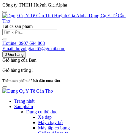
Công ty TNHH Huỳnh Gia Alpha
Huỳnh Gia Alpha
Dụng Cụ Y Tế Cần
Thơ
Tat ca san pham
Hotline:
0907 694 868
Email:
huynhgiact65@gmail.com
0
Giỏ hàng
Giỏ hàng của Bạn
Giỏ hàng trống !
Thêm sản phẩm để bắt đầu mua sắm.
Trang nhất
Sản phẩm
Dụng cụ thể dục
Xe đạp
Máy chạy bộ
Máy tập cơ bụng