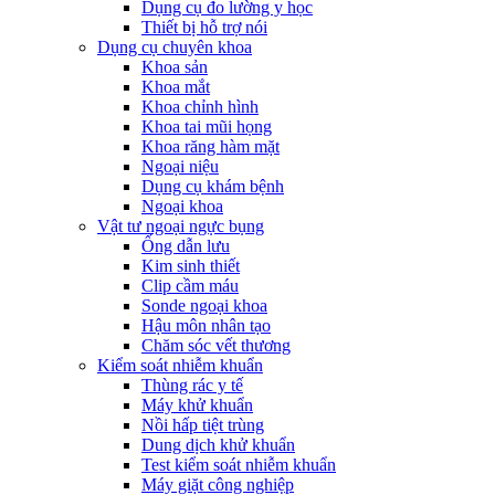
Dụng cụ đo lường y học
Thiết bị hỗ trợ nói
Dụng cụ chuyên khoa
Khoa sản
Khoa mắt
Khoa chỉnh hình
Khoa tai mũi họng
Khoa răng hàm mặt
Ngoại niệu
Dụng cụ khám bệnh
Ngoại khoa
Vật tư ngoại ngực bụng
Ống dẫn lưu
Kim sinh thiết
Clip cầm máu
Sonde ngoại khoa
Hậu môn nhân tạo
Chăm sóc vết thương
Kiểm soát nhiễm khuẩn
Thùng rác y tế
Máy khử khuẩn
Nồi hấp tiệt trùng
Dung dịch khử khuẩn
Test kiểm soát nhiễm khuẩn
Máy giặt công nghiệp