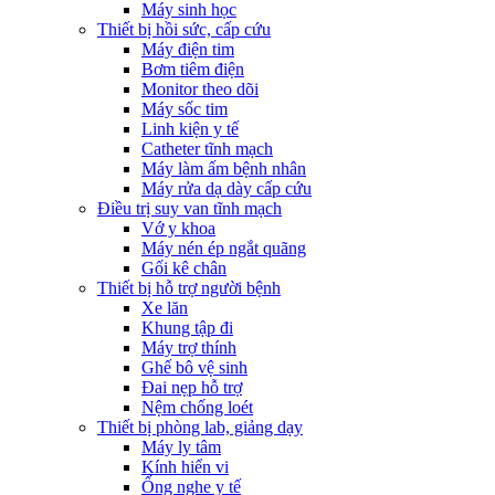
Máy sinh học
Thiết bị hồi sức, cấp cứu
Máy điện tim
Bơm tiêm điện
Monitor theo dõi
Máy sốc tim
Linh kiện y tế
Catheter tĩnh mạch
Máy làm ấm bệnh nhân
Máy rửa dạ dày cấp cứu
Điều trị suy van tĩnh mạch
Vớ y khoa
Máy nén ép ngắt quãng
Gối kê chân
Thiết bị hỗ trợ người bệnh
Xe lăn
Khung tập đi
Máy trợ thính
Ghế bô vệ sinh
Đai nẹp hỗ trợ
Nệm chống loét
Thiết bị phòng lab, giảng dạy
Máy ly tâm
Kính hiển vi
Ống nghe y tế