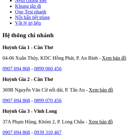
Nệm chống loét
Khung tập đi
Que Test nhanh
Nồi hấp tiệt trùng
Vật lý trị liệu
Hệ thống chi nhánh
Huỳnh Gia 1 - Cần Thơ
04-06 Xuân Thủy, KDC Hồng Phát, P. An Bình -
Xem bản đồ
0907 694 868
-
0899 060 456
Huỳnh Gia 2 - Cần Thơ
369B Nguyễn Văn Cừ nối dài, P. Tân An -
Xem bản đồ
0907 694 868
-
0899 070 456
Huỳnh Gia 3 - Vĩnh Long
37A Phạm Hùng, Khóm 2, P. Long Châu -
Xem bản đồ
0907 694 868
-
0939 310 467