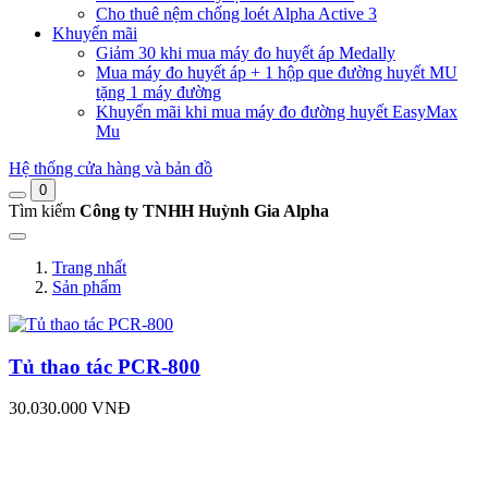
Cho thuê nệm chống loét Alpha Active 3
Khuyến mãi
Giảm 30 khi mua máy đo huyết áp Medally
Mua máy đo huyết áp + 1 hộp que đường huyết MU
tặng 1 máy đường
Khuyến mãi khi mua máy đo đường huyết EasyMax
Mu
Hệ thống cửa hàng và bản đồ
0
Tìm kiếm
Công ty TNHH Huỳnh Gia Alpha
Trang nhất
Sản phẩm
Tủ thao tác PCR-800
30.030.000 VNĐ