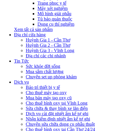
Trang phục y tế
Máy xét nghiệm
Mô hình giải phẫu
Tủ bảo quản thuốc
Dụng cụ thí nghiệm
Xem tất cả sản phẩm
Địa chỉ cửa hàng
Huỳnh Gia 1 - Cần Thơ
Huỳnh Gia 2 - Cần Thơ
Huỳnh Gia 3 - Vĩnh Long
Địa chỉ các chi nhánh
Tin Tức
Sức khỏe đời sống
Mua sắm chất lượng
Chuyên set up phòng khám
Dịch vụ
Bảo trì thiết bị y tế
Cho thuê máy tạo oxy
Mua bán máy tạo oxy cũ
Cho thuê bình oxy tại Vĩnh Long
Sửa chữa & thay bình xe lăn điện
Dịch vụ cài đặt nhiệt ẩm kế tự ghi
Nhận kiểm định nhiệt ẩm kế tự ghi
Chuyên sửa chữa dụng cụ phẫu thuật
Cho thuê bình oxy tại Cần Thơ 24/24