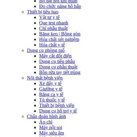
Bộ đặt nội khí quản
Đo chức năng hô hấp
Thiết bị tiêu hao
Vật tư y tế
Que test nhanh
Chỉ phẫu thuật
Băng keo | Bông gòn
Hóa chất xét nghiệm
Hóa chất y tế
Dụng cụ phòng mổ
Máy cắt đốt điện
Dụng cụ tiểu phẫu
Dụng cụ phẫu thuật
Bồn rửa tay tiệt trùng
Nội thất bệnh viện
Xe đẩy y tế
Giường y tế
Băng ca y tế
Tủ thuốc y tế
Thiết bị bệnh viện
Dụng cụ hỗ trợ y tế
Chẩn đoán hình ảnh
Áo chì
Máy nội soi
Máy siêu âm