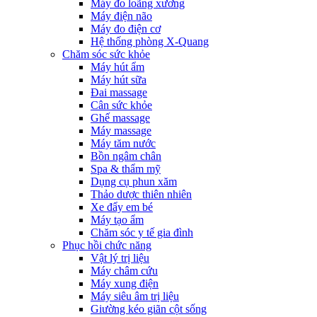
Máy đo loãng xương
Máy điện não
Máy đo điện cơ
Hệ thống phòng X-Quang
Chăm sóc sức khỏe
Máy hút ẩm
Máy hút sữa
Đai massage
Cân sức khỏe
Ghế massage
Máy massage
Máy tăm nước
Bồn ngâm chân
Spa & thẩm mỹ
Dụng cụ phun xăm
Thảo dược thiên nhiên
Xe đẩy em bé
Máy tạo ẩm
Chăm sóc y tế gia đình
Phục hồi chức năng
Vật lý trị liệu
Máy châm cứu
Máy xung điện
Máy siêu âm trị liệu
Giường kéo giãn cột sống