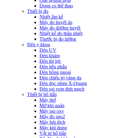
Ghế tạ-đòn tạ-tạ
Dụng cụ thể thao
Thiết bị đo
Nhiệt ẩm kế
Máy đo huyết áp
Máy đo đường huyết
Nhiệt kế đo thân nhiệt
Thước bị đo lường
Đèn y khoa
Đèn UV
Đèn khám
Đèn thị lực
Đèn tiểu phẫu
Đèn hồng ngoại
Đèn chiếu trị vàng da
Đèn đọc phim X-Quang
Đèn soi vein tĩnh mạch
Thiết bị hô hấp
Máy thở
Mở khí quản
Máy tạo oxy
Máy đo spo2
Máy hút dịch
Máy khí dung
Vật tư hô hấp