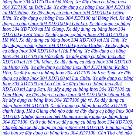
bằng Inox 304 XD7100 tại Đà Nẵng
,
Xe đẩy dụng cụ bằng Inox
304 XD7100 tại Đắk Lắk
,
Xe đẩy dụng cụ bằng Inox 304 XD7100
tại Đắk Nông
,
Xe đẩy dụng cụ bằng Inox 304 XD7100 tại Điện
Biên
,
Xe đẩy dụng cụ bằng Inox 304 XD7100 tại Đồng Nai
,
Xe đẩy
dụng cụ bằng Inox 304 XD7100 tại Gia Lai
,
Xe đẩy dụng cụ bằng
Inox 304 XD7100 tại Hà Giang
,
Xe đẩy dụng cụ bằng Inox 304
XD7100 tại Hà Nam
,
Xe đẩy dụng cụ bằng Inox 304 XD7100 tại
Hà Nội
,
Xe đẩy dụng cụ bằng Inox 304 XD7100 tại Hà Tĩnh
,
Xe
đẩy dụng cụ bằng Inox 304 XD7100 tại Hải Dương
,
Xe đẩy dụng
cụ bằng Inox 304 XD7100 tại Hải Phòng
,
Xe đẩy dụng cụ bằng
Inox 304 XD7100 tại Hòa Bình
,
Xe đẩy dụng cụ bằng Inox 304
XD7100 tại Hồ Chí Minh
,
Xe đẩy dụng cụ bằng Inox 304 XD7100
tại Hưng Yên
,
Xe đẩy dụng cụ bằng Inox 304 XD7100 tại Khánh
Hòa
,
Xe đẩy dụng cụ bằng Inox 304 XD7100 tại Kon Tum
,
Xe đẩy
dụng cụ bằng Inox 304 XD7100 tại Lai Châu
,
Xe đẩy dụng cụ bằng
Inox 304 XD7100 tại Lào Cai
,
Xe đẩy dụng cụ bằng Inox 304
XD7100 tại Lạng Sơn
,
Xe đẩy dụng cụ bằng Inox 304 XD7100 tại
Lâm Đồng
,
Xe đẩy dụng cụ bằng Inox 304 XD7100 tại Nam Định
,
Xe đẩy dụng cụ bằng Inox 304 XD7100 giá rẻ
,
Xe đẩy dụng cụ
bằng Inox 304 XD7100
,
Xe đẩy dụng cụ bằng Inox 304 XD7100
chính hãng
,
Hậu Giang chỗ nào bán xe đẩy dụng cụ bằng Inox 304
XD7100
,
Những điều cần biết khi mua xe đẩy dụng cụ bằng Inox
304 XD7100
,
Chỗ nào bán xe đẩy dụng cụ bằng Inox 304 XD7100
,
Chuyên bán xe đẩy dụng cụ bằng Inox 304 XD7100
,
Vĩnh long chỗ
nào bán xe đẩy dụng cụ bằng Inox 304 XD7100
,
Cần Thơ chỗ nào