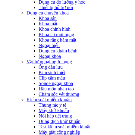
Dụng cụ đo lường y học
Thiết bị hỗ trợ nói
Dụng cụ chuyên khoa
Khoa sản
Khoa mắt
Khoa chỉnh hình
Khoa tai mũi họng
Khoa răng hàm mặt
Ngoại niệu
Dụng cụ khám bệnh
Ngoại khoa
Vật tư ngoại ngực bụng
Ống dẫn lưu
Kim sinh thiết
Clip cầm máu
Sonde ngoại khoa
Hậu môn nhân tạo
Chăm sóc vết thương
Kiểm soát nhiễm khuẩn
Thùng rác y tế
Máy khử khuẩn
Nồi hấp tiệt trùng
Dung dịch khử khuẩn
Test kiểm soát nhiễm khuẩn
Máy giặt công nghiệp