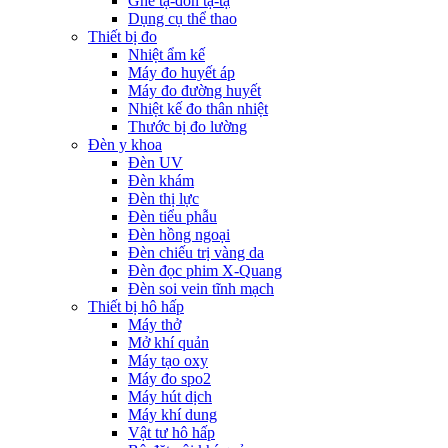
Ghế tạ-đòn tạ-tạ
Dụng cụ thể thao
Thiết bị đo
Nhiệt ẩm kế
Máy đo huyết áp
Máy đo đường huyết
Nhiệt kế đo thân nhiệt
Thước bị đo lường
Đèn y khoa
Đèn UV
Đèn khám
Đèn thị lực
Đèn tiểu phẫu
Đèn hồng ngoại
Đèn chiếu trị vàng da
Đèn đọc phim X-Quang
Đèn soi vein tĩnh mạch
Thiết bị hô hấp
Máy thở
Mở khí quản
Máy tạo oxy
Máy đo spo2
Máy hút dịch
Máy khí dung
Vật tư hô hấp