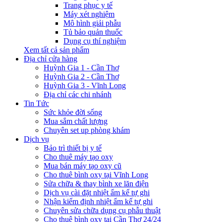
Trang phục y tế
Máy xét nghiệm
Mô hình giải phẫu
Tủ bảo quản thuốc
Dụng cụ thí nghiệm
Xem tất cả sản phẩm
Địa chỉ cửa hàng
Huỳnh Gia 1 - Cần Thơ
Huỳnh Gia 2 - Cần Thơ
Huỳnh Gia 3 - Vĩnh Long
Địa chỉ các chi nhánh
Tin Tức
Sức khỏe đời sống
Mua sắm chất lượng
Chuyên set up phòng khám
Dịch vụ
Bảo trì thiết bị y tế
Cho thuê máy tạo oxy
Mua bán máy tạo oxy cũ
Cho thuê bình oxy tại Vĩnh Long
Sửa chữa & thay bình xe lăn điện
Dịch vụ cài đặt nhiệt ẩm kế tự ghi
Nhận kiểm định nhiệt ẩm kế tự ghi
Chuyên sửa chữa dụng cụ phẫu thuật
Cho thuê bình oxy tại Cần Thơ 24/24