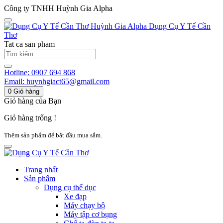
Công ty TNHH Huỳnh Gia Alpha
Huỳnh Gia Alpha
Dụng Cụ Y Tế Cần
Thơ
Tat ca san pham
Hotline:
0907 694 868
Email:
huynhgiact65@gmail.com
0
Giỏ hàng
Giỏ hàng của Bạn
Giỏ hàng trống !
Thêm sản phẩm để bắt đầu mua sắm.
Trang nhất
Sản phẩm
Dụng cụ thể dục
Xe đạp
Máy chạy bộ
Máy tập cơ bụng