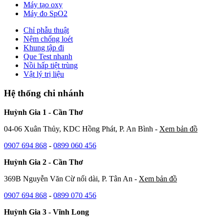
Máy tạo oxy
Máy đo SpO2
Chỉ phẫu thuật
Nệm chống loét
Khung tập đi
Que Test nhanh
Nồi hấp tiệt trùng
Vật lý trị liệu
Hệ thống chi nhánh
Huỳnh Gia 1 - Cần Thơ
04-06 Xuân Thủy, KDC Hồng Phát, P. An Bình -
Xem bản đồ
0907 694 868
-
0899 060 456
Huỳnh Gia 2 - Cần Thơ
369B Nguyễn Văn Cừ nối dài, P. Tân An -
Xem bản đồ
0907 694 868
-
0899 070 456
Huỳnh Gia 3 - Vĩnh Long