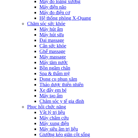
Máy đo loãng xương
Máy điện não
Máy đo điện cơ
Hệ thống phòng X-Quang
Chăm sóc sức khỏe
Máy hút ẩm
Máy hút sữa
Đai massage
Cân sức khỏe
Ghế massage
Máy massage
Máy tăm nước
Bồn ngâm chân
Spa & thẩm mỹ
Dụng cụ phun xăm
Thảo dược thiên nhiên
Xe đẩy em bé
Máy tạo ẩm
Chăm sóc y tế gia đình
Phục hồi chức năng
Vật lý trị liệu
Máy châm cứu
Máy xung điện
Máy siêu âm trị liệu
Giường kéo giãn cột sống