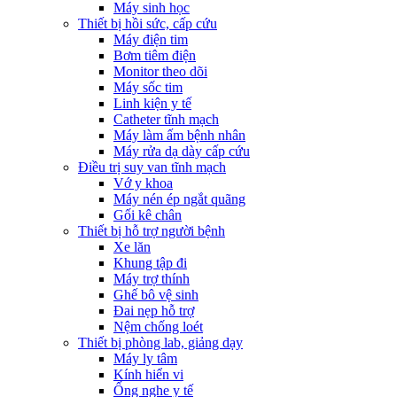
Máy sinh học
Thiết bị hồi sức, cấp cứu
Máy điện tim
Bơm tiêm điện
Monitor theo dõi
Máy sốc tim
Linh kiện y tế
Catheter tĩnh mạch
Máy làm ấm bệnh nhân
Máy rửa dạ dày cấp cứu
Điều trị suy van tĩnh mạch
Vớ y khoa
Máy nén ép ngắt quãng
Gối kê chân
Thiết bị hỗ trợ người bệnh
Xe lăn
Khung tập đi
Máy trợ thính
Ghế bô vệ sinh
Đai nẹp hỗ trợ
Nệm chống loét
Thiết bị phòng lab, giảng dạy
Máy ly tâm
Kính hiển vi
Ống nghe y tế