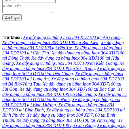
Từ khóa:
Xe đẩy dụng cụ bằng Inox 304 XD7100 tại An Giang
,
Xe đẩy dụng cụ bằng Inox 304 XD7100 tại Bạc Liêu
,
Xe đẩy dụng
cụ bằng Inox 304 XD7100 tại Bến Tre
,
Xe đẩy dụng cụ bằng Inox
304 XD7100 tại Cần Thơ
,
Xe đẩy dụng cụ bằng Inox 304 XD7100
tại Đồng Tháp
,
Xe đẩy dụng cụ bằng Inox 304 XD7100 tại Hậu
Giang
,
Xe đẩy dụng cụ bằng Inox 304 XD7100 tại Kiên Giang
,
Xe
đẩy dụng cụ bằng Inox 304 XD7100 tại Sóc Trăng
,
Xe đẩy dụng cụ
bằng Inox 304 XD7100 tại Tiền Giang
,
Xe đẩy dụng cụ bằng Inox
304 XD7100 tại Long An
,
Xe đẩy dụng cụ bằng Inox 304 XD7100
tại Bà Rịa-Vũng Tàu
,
Xe đẩy dụng cụ bằng Inox 304 XD7100 tại
Sài Gòn
,
Xe đẩy dụng cụ bằng Inox 304 XD7100 tại Bắc Cạn
,
Xe
đẩy dụng cụ bằng Inox 304 XD7100 tại Bắc Giang
,
Xe đẩy dụng cụ
bằng Inox 304 XD7100 tại Bắc Ninh
,
Xe đẩy dụng cụ bằng Inox
304 XD7100 tại Bình Dương
,
Xe đẩy dụng cụ bằng Inox 304
XD7100 tại Bình Định
,
Xe đẩy dụng cụ bằng Inox 304 XD7100 tại
Bình Phước
,
Xe đẩy dụng cụ bằng Inox 304 XD7100 tại Bình
Thuận
,
Xe đẩy dụng cụ bằng Inox 304 XD7100 tại Vĩnh Long
,
Xe
đẩy dụng cụ bằng Inox 304 XD7100 tại Cao Bằng
,
Xe đẩy dụng cụ