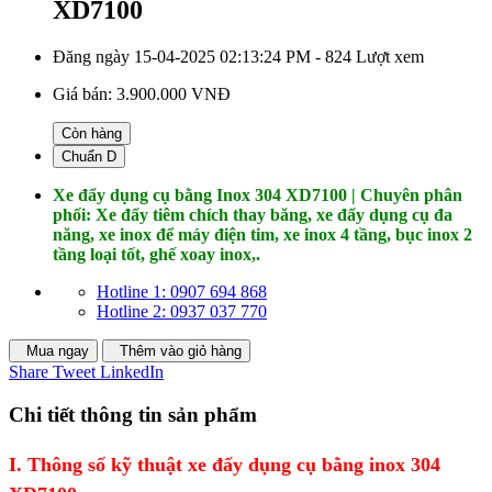
XD7100
Đăng ngày 15-04-2025 02:13:24 PM - 824 Lượt xem
Giá bán:
3.900.000 VNĐ
Còn hàng
Chuẩn D
Xe đẩy dụng cụ bằng Inox 304 XD7100 | Chuyên phân
phối: Xe đẩy tiêm chích thay băng, xe đẩy dụng cụ đa
năng, xe inox để máy điện tim, xe inox 4 tầng, bục inox 2
tầng loại tốt, ghế xoay inox,.
Hotline 1: 0907 694 868
Hotline 2: 0937 037 770
Mua ngay
Thêm vào giỏ hàng
Share
Tweet
LinkedIn
Chi tiết thông tin sản phẩm
I. Thông số kỹ thuật xe đẩy dụng cụ bằng inox 304