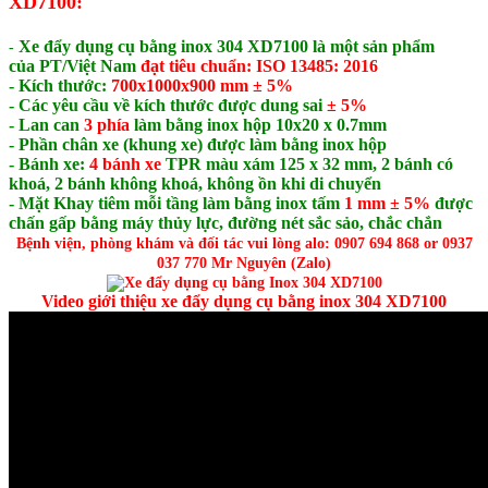
XD7100
:
Xe đẩy dụng cụ bằng inox 304 XD7100 là một sản phẩm
-
của PT/Việt Nam
đ
ạt tiêu chuẩn: ISO 13485: 2016
- Kích thước:
700x1000x900 mm ± 5%
- Các yêu cầu về kích thước được dung sai
± 5%
- Lan can
3 phía
làm bằng inox hộp 10x20 x 0.7mm
- Phần chân xe (khung xe) được làm bằng inox hộp
- Bánh xe:
4 bánh xe
TPR màu xám 125 x 32 mm, 2 bánh có
khoá, 2 bánh không khoá, không ồn khi di chuyển
- Mặt Khay tiêm mỗi tầng làm bằng inox tấm
1 mm ± 5%
được
chấn gấp bằng máy thủy lực, đường nét sắc sảo, chắc chắn
Bệnh viện, phòng khám và đối tác vui lòng alo: 0907 694 868 or 0937
037 770 Mr Nguyên (Zalo)
Video giới thiệu xe đẩy dụng cụ bằng inox 304 XD7100