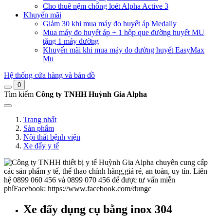
Cho thuê nệm chống loét Alpha Active 3
Khuyến mãi
Giảm 30 khi mua máy đo huyết áp Medally
Mua máy đo huyết áp + 1 hộp que đường huyết MU
tặng 1 máy đường
Khuyến mãi khi mua máy đo đường huyết EasyMax
Mu
Hệ thống cửa hàng và bản đồ
0
Tìm kiếm
Công ty TNHH Huỳnh Gia Alpha
Trang nhất
Sản phẩm
Nội thất bệnh viện
Xe đẩy y tế
Xe đẩy dụng cụ bằng inox 304