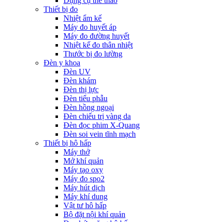
Dụng cụ thể thao
Thiết bị đo
Nhiệt ẩm kế
Máy đo huyết áp
Máy đo đường huyết
Nhiệt kế đo thân nhiệt
Thước bị đo lường
Đèn y khoa
Đèn UV
Đèn khám
Đèn thị lực
Đèn tiểu phẫu
Đèn hồng ngoại
Đèn chiếu trị vàng da
Đèn đọc phim X-Quang
Đèn soi vein tĩnh mạch
Thiết bị hô hấp
Máy thở
Mở khí quản
Máy tạo oxy
Máy đo spo2
Máy hút dịch
Máy khí dung
Vật tư hô hấp
Bộ đặt nội khí quản