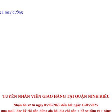
g 1 máy đường
TUYỂN NHÂN VIÊN GIAO HÀNG TẠI QUẬN NINH KIỀU
Nhận hồ sơ từ ngày 05/05/2025 đến hết ngày 15/05/2025.
qua mail, đọc kỹ rồi nộp đừng alo hỏi địa chỉ nộp + hồ sơ gồm gì + công v