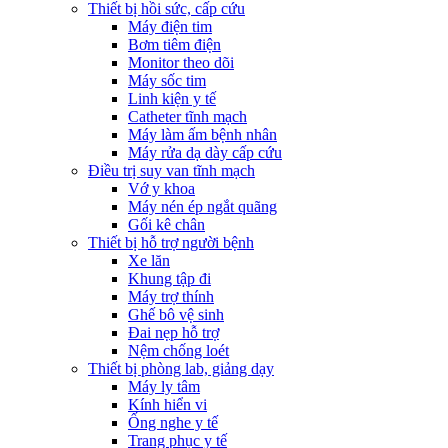
Thiết bị hồi sức, cấp cứu
Máy điện tim
Bơm tiêm điện
Monitor theo dõi
Máy sốc tim
Linh kiện y tế
Catheter tĩnh mạch
Máy làm ấm bệnh nhân
Máy rửa dạ dày cấp cứu
Điều trị suy van tĩnh mạch
Vớ y khoa
Máy nén ép ngắt quãng
Gối kê chân
Thiết bị hỗ trợ người bệnh
Xe lăn
Khung tập đi
Máy trợ thính
Ghế bô vệ sinh
Đai nẹp hỗ trợ
Nệm chống loét
Thiết bị phòng lab, giảng dạy
Máy ly tâm
Kính hiển vi
Ống nghe y tế
Trang phục y tế