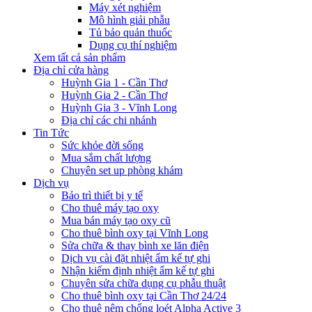
Máy xét nghiệm
Mô hình giải phẫu
Tủ bảo quản thuốc
Dụng cụ thí nghiệm
Xem tất cả sản phẩm
Địa chỉ cửa hàng
Huỳnh Gia 1 - Cần Thơ
Huỳnh Gia 2 - Cần Thơ
Huỳnh Gia 3 - Vĩnh Long
Địa chỉ các chi nhánh
Tin Tức
Sức khỏe đời sống
Mua sắm chất lượng
Chuyên set up phòng khám
Dịch vụ
Bảo trì thiết bị y tế
Cho thuê máy tạo oxy
Mua bán máy tạo oxy cũ
Cho thuê bình oxy tại Vĩnh Long
Sửa chữa & thay bình xe lăn điện
Dịch vụ cài đặt nhiệt ẩm kế tự ghi
Nhận kiểm định nhiệt ẩm kế tự ghi
Chuyên sửa chữa dụng cụ phẫu thuật
Cho thuê bình oxy tại Cần Thơ 24/24
Cho thuê nệm chống loét Alpha Active 3