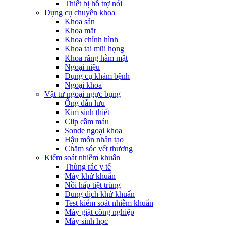
Thiết bị hỗ trợ nói
Dụng cụ chuyên khoa
Khoa sản
Khoa mắt
Khoa chỉnh hình
Khoa tai mũi họng
Khoa răng hàm mặt
Ngoại niệu
Dụng cụ khám bệnh
Ngoại khoa
Vật tư ngoại ngực bụng
Ống dẫn lưu
Kim sinh thiết
Clip cầm máu
Sonde ngoại khoa
Hậu môn nhân tạo
Chăm sóc vết thương
Kiểm soát nhiễm khuẩn
Thùng rác y tế
Máy khử khuẩn
Nồi hấp tiệt trùng
Dung dịch khử khuẩn
Test kiểm soát nhiễm khuẩn
Máy giặt công nghiệp
Máy sinh học