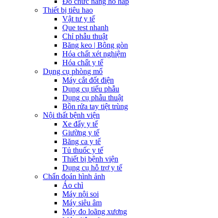
Đo chức năng hô hấp
Thiết bị tiêu hao
Vật tư y tế
Que test nhanh
Chỉ phẫu thuật
Băng keo | Bông gòn
Hóa chất xét nghiệm
Hóa chất y tế
Dụng cụ phòng mổ
Máy cắt đốt điện
Dụng cụ tiểu phẫu
Dụng cụ phẫu thuật
Bồn rửa tay tiệt trùng
Nội thất bệnh viện
Xe đẩy y tế
Giường y tế
Băng ca y tế
Tủ thuốc y tế
Thiết bị bệnh viện
Dụng cụ hỗ trợ y tế
Chẩn đoán hình ảnh
Áo chì
Máy nội soi
Máy siêu âm
Máy đo loãng xương