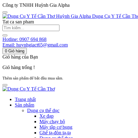
Công ty TNHH Huỳnh Gia Alpha
Huỳnh Gia Alpha
Dụng Cụ Y Tế Cần Th
Tat ca san pham
Hotline:
0907 694 868
Email:
huynhgiact65@gmail.com
0
Giỏ hàng
Giỏ hàng của Bạn
Giỏ hàng trống !
Thêm sản phẩm để bắt đầu mua sắm.
Trang nhất
Sản phẩm
Dụng cụ thể dục
Xe đạp
Máy chạy bộ
Máy tập cơ bụng
Ghế tạ-đòn tạ-tạ