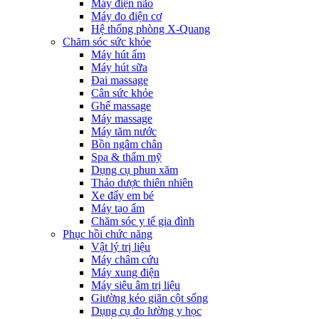
Máy điện não
Máy đo điện cơ
Hệ thống phòng X-Quang
Chăm sóc sức khỏe
Máy hút ẩm
Máy hút sữa
Đai massage
Cân sức khỏe
Ghế massage
Máy massage
Máy tăm nước
Bồn ngâm chân
Spa & thẩm mỹ
Dụng cụ phun xăm
Thảo dược thiên nhiên
Xe đẩy em bé
Máy tạo ẩm
Chăm sóc y tế gia đình
Phục hồi chức năng
Vật lý trị liệu
Máy châm cứu
Máy xung điện
Máy siêu âm trị liệu
Giường kéo giãn cột sống
Dụng cụ đo lường y học