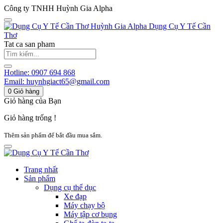
Công ty TNHH Huỳnh Gia Alpha
Huỳnh Gia Alpha
Dụng Cụ Y Tế Cần
Thơ
Tat ca san pham
Hotline:
0907 694 868
Email:
huynhgiact65@gmail.com
0
Giỏ hàng
Giỏ hàng của Bạn
Giỏ hàng trống !
Thêm sản phẩm để bắt đầu mua sắm.
Trang nhất
Sản phẩm
Dụng cụ thể dục
Xe đạp
Máy chạy bộ
Máy tập cơ bụng