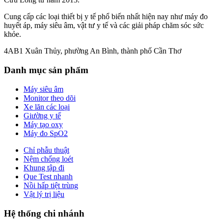
Cung cấp các loại thiết bị y tế phổ biến nhất hiện nay như máy đo
huyết áp, máy siêu âm, vật tư y tế và các giải pháp chăm sóc sức
khỏe.
4AB1 Xuân Thủy, phường An Bình, thành phố Cần Thơ
Danh mục sản phẩm
Máy siêu âm
Monitor theo dõi
Xe lăn các loại
Giường y tế
Máy tạo oxy
Máy đo SpO2
Chỉ phẫu thuật
Nệm chống loét
Khung tập đi
Que Test nhanh
Nồi hấp tiệt trùng
Vật lý trị liệu
Hệ thống chi nhánh