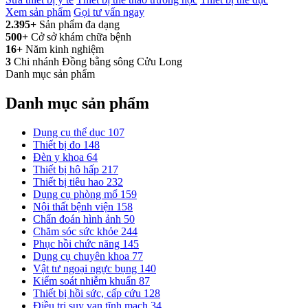
Xem sản phẩm
Gọi tư vấn ngay
2.395+
Sản phẩm đa dạng
500+
Cở sở khám chữa bệnh
16+
Năm kinh nghiệm
3
Chi nhánh Đồng bằng sông Cửu Long
Danh mục sản phẩm
Danh mục sản phẩm
Dụng cụ thể dục
107
Thiết bị đo
148
Đèn y khoa
64
Thiết bị hô hấp
217
Thiết bị tiêu hao
232
Dụng cụ phòng mổ
159
Nội thất bệnh viện
158
Chẩn đoán hình ảnh
50
Chăm sóc sức khỏe
244
Phục hồi chức năng
145
Dụng cụ chuyên khoa
77
Vật tư ngoại ngực bụng
140
Kiểm soát nhiễm khuẩn
87
Thiết bị hồi sức, cấp cứu
128
Điều trị suy van tĩnh mạch
34