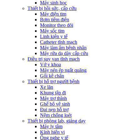
Máy sinh học
Thiết bị hồi sức, cấp cứu
Máy điện tim
Bơm tiêm điện
Monitor theo dõi
Máy sốc tim
Linh kiện y tế
Catheter tĩnh mạch
Máy làm ấm bệnh nhân
Máy rửa dạ dày cấp cứu
Điều trị suy van tĩnh mạch
Vớ y khoa
Máy nén ép ngắt quãng
Gối kê chân
Thiết bị hỗ trợ người bệnh
Xe lăn
Khung tập đi
Máy trợ thính
Ghế bô vệ sinh
Đai nẹp hỗ trợ
Nệm chống loét
Thiết bị phòng lab, giảng dạy
Máy ly tâm
Kính hiển vi
Ống nghe y tế