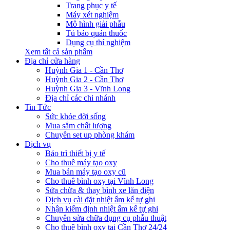
Trang phục y tế
Máy xét nghiệm
Mô hình giải phẫu
Tủ bảo quản thuốc
Dụng cụ thí nghiệm
Xem tất cả sản phẩm
Địa chỉ cửa hàng
Huỳnh Gia 1 - Cần Thơ
Huỳnh Gia 2 - Cần Thơ
Huỳnh Gia 3 - Vĩnh Long
Địa chỉ các chi nhánh
Tin Tức
Sức khỏe đời sống
Mua sắm chất lượng
Chuyên set up phòng khám
Dịch vụ
Bảo trì thiết bị y tế
Cho thuê máy tạo oxy
Mua bán máy tạo oxy cũ
Cho thuê bình oxy tại Vĩnh Long
Sửa chữa & thay bình xe lăn điện
Dịch vụ cài đặt nhiệt ẩm kế tự ghi
Nhận kiểm định nhiệt ẩm kế tự ghi
Chuyên sửa chữa dụng cụ phẫu thuật
Cho thuê bình oxy tại Cần Thơ 24/24