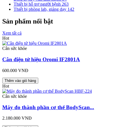
Thiết bị hỗ trợ người bệnh
263
Thiết bị phòng lab, giảng dạy
142
Sản phẩm nổi bật
Xem tất cả
Hot
Cân sức khỏe
Cân điện tử hiệu Oromi IF2801A
600.000 VNĐ
Thêm vào giỏ hàng
Hot
Cân sức khỏe
Máy đo thành phần cơ thể BodyScan...
2.180.000 VNĐ