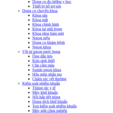
Dụng cụ đo lường y học
Thiết bị hỗ trợ nói
Dụng cụ chuyên khoa
Khoa sản
Khoa mắt
Khoa chỉnh hình
Khoa tai mũi họng
Khoa răng hàm mặt
Ngoại niệu
Dụng cụ khám bệnh
Ngoại khoa
Vật tư ngoại ngực bụng
Ống dẫn lưu
Kim sinh thiết
Clip cầm máu
Sonde ngoại khoa
Hậu môn nhân tạo
Chăm sóc vết thương
Kiểm soát nhiễm khuẩn
Thùng rác y tế
Máy khử khuẩn
Nồi hấp tiệt trùng
Dung dịch khử khuẩn
Test kiểm soát nhiễm khuẩn
Máy giặt công nghiệp