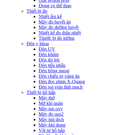
Ghế tạ-đòn tạ-tạ
Dụng cụ thể thao
Thiết bị đo
Nhiệt ẩm kế
Máy đo huyết áp
Máy đo đường huyết
Nhiệt kế đo thân nhiệt
Thước bị đo lường
Đèn y khoa
Đèn UV
Đèn khám
Đèn thị lực
Đèn tiểu phẫu
Đèn hồng ngoại
Đèn chiếu trị vàng da
Đèn đọc phim X-Quang
Đèn soi vein tĩnh mạch
Thiết bị hô hấp
Máy thở
Mở khí quản
Máy tạo oxy
Máy đo spo2
Máy hút dịch
Máy khí dung
Vật tư hô hấp