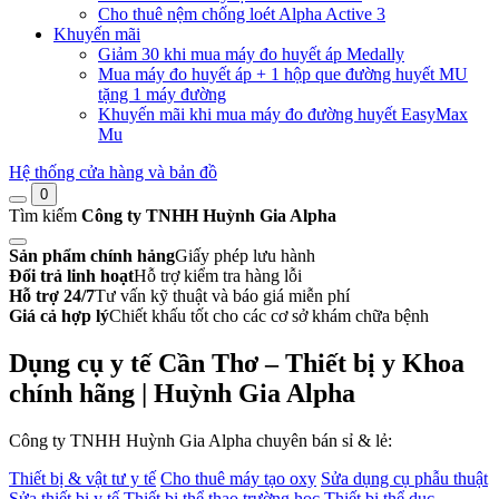
Cho thuê nệm chống loét Alpha Active 3
Khuyến mãi
Giảm 30 khi mua máy đo huyết áp Medally
Mua máy đo huyết áp + 1 hộp que đường huyết MU
tặng 1 máy đường
Khuyến mãi khi mua máy đo đường huyết EasyMax
Mu
Hệ thống cửa hàng và bản đồ
0
Tìm kiếm
Công ty TNHH Huỳnh Gia Alpha
Sản phẩm chính hảng
Giấy phép lưu hành
Đổi trả linh hoạt
Hỗ trợ kiểm tra hàng lỗi
Hỗ trợ 24/7
Tư vấn kỹ thuật và báo giá miễn phí
Giá cả hợp lý
Chiết khấu tốt cho các cơ sở khám chữa bệnh
Dụng cụ y tế Cần Thơ – Thiết bị y Khoa
chính hãng | Huỳnh Gia Alpha
Công ty TNHH Huỳnh Gia Alpha chuyên bán sỉ & lẻ:
Thiết bị & vật tư y tế
Cho thuê máy tạo oxy
Sửa dụng cụ phẫu thuật
Sửa thiết bị y tế
Thiết bị thể thao trường học
Thiết bị thể dục