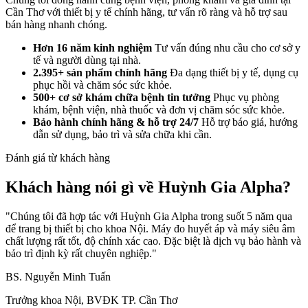
Cần Thơ với thiết bị y tế chính hãng, tư vấn rõ ràng và hỗ trợ sau
bán hàng nhanh chóng.
Hơn 16 năm kinh nghiệm
Tư vấn đúng nhu cầu cho cơ sở y
tế và người dùng tại nhà.
2.395+ sản phẩm chính hãng
Đa dạng thiết bị y tế, dụng cụ
phục hồi và chăm sóc sức khỏe.
500+ cơ sở khám chữa bệnh tin tưởng
Phục vụ phòng
khám, bệnh viện, nhà thuốc và đơn vị chăm sóc sức khỏe.
Bảo hành chính hãng & hỗ trợ 24/7
Hỗ trợ báo giá, hướng
dẫn sử dụng, bảo trì và sửa chữa khi cần.
Đánh giá từ khách hàng
Khách hàng nói gì về Huỳnh Gia Alpha?
"Chúng tôi đã hợp tác với Huỳnh Gia Alpha trong suốt 5 năm qua
để trang bị thiết bị cho khoa Nội. Máy đo huyết áp và máy siêu âm
chất lượng rất tốt, độ chính xác cao. Đặc biệt là dịch vụ bảo hành và
bảo trì định kỳ rất chuyên nghiệp."
BS. Nguyễn Minh Tuấn
Trưởng khoa Nội, BVĐK TP. Cần Thơ