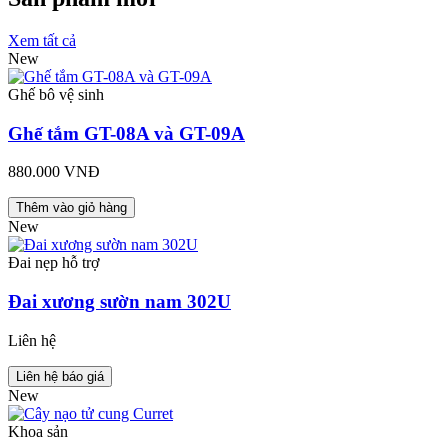
Xem tất cả
New
Ghế bô vệ sinh
Ghế tắm GT-08A và GT-09A
880.000 VNĐ
Thêm vào giỏ hàng
New
Đai nẹp hỗ trợ
Đai xương sườn nam 302U
Liên hệ
Liên hệ báo giá
New
Khoa sản