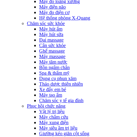
Máy đo loãng xương
Máy điện não
Máy đo điện cơ
Hệ thống phòng X-Quang
Chăm sóc sức khỏe
Máy hút ẩm
Máy hút sữa
Đai massage
Cân sức khỏe
Ghế massage
Máy massage
Máy tăm nước
Bồn ngâm chân
Spa & thẩm mỹ
Dụng cụ phun xăm
Thảo dược thiên nhiên
Xe đẩy em bé
Máy tạo ẩm
Chăm sóc y tế gia đình
Phục hồi chức năng
Vật lý trị liệu
Máy châm cứu
Máy xung điện
Máy siêu âm trị liệu
Giường kéo giãn cột sống