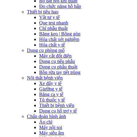
Bộ đặt nội khí quản
Đo chức năng hô hấp
Thiết bị tiêu hao
Vật tư y tế
Que test nhanh
Chỉ phẫu thuật
Băng keo | Bông gòn
Hóa chất xét nghiệm
Hóa chất y tế
Dụng cụ phòng mổ
Máy cắt đốt điện
Dụng cụ tiểu phẫu
Dụng cụ phẫu thuật
Bồn rửa tay tiệt trùng
Nội thất bệnh viện
Xe đẩy y tế
Giường y tế
Băng ca y tế
Tủ thuốc y tế
Thiết bị bệnh viện
Dụng cụ hỗ trợ y tế
Chẩn đoán hình ảnh
Áo chì
Máy nội soi
Máy siêu âm